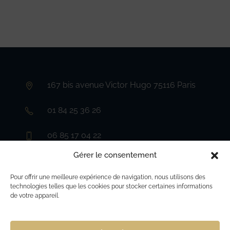
167 bis avenue Victor Hugo 75116 Paris
01 84 25 36 26
06 85 17 04 22
Gérer le consentement
avocatscazals@gmail.com
S’ouvre
dans
Pour offrir une meilleure expérience de navigation, nous utilisons des
votre
technologies telles que les cookies pour stocker certaines informations
application
de votre appareil.