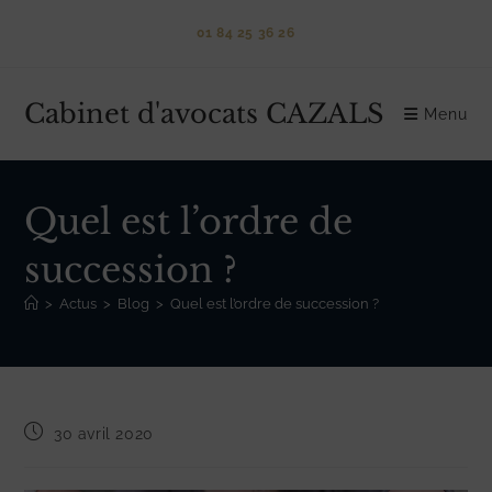
Skip
01 84 25 36 26
to
content
Cabinet d'avocats CAZALS
Menu
Quel est l’ordre de
succession ?
>
Actus
>
Blog
>
Quel est l’ordre de succession ?
Publication
30 avril 2020
publiée :