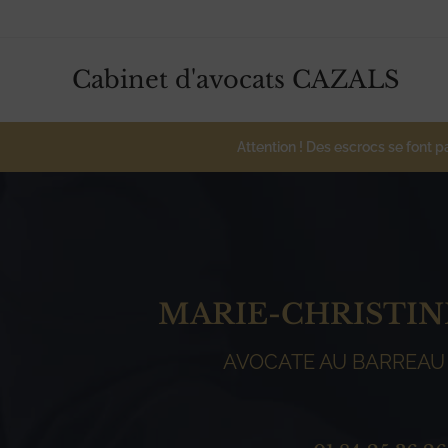
Skip
to
content
Cabinet d'avocats CAZALS
Attention ! Des escrocs se font 
MARIE-CHRISTIN
AVOCATE AU BARREAU 