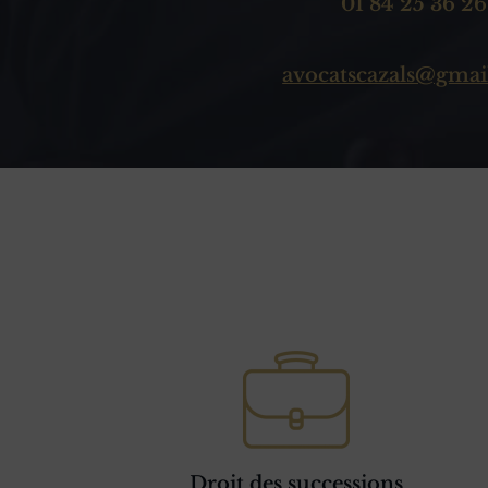
01 84 25 36 26
avocatscazals@gmai
Droit des successions