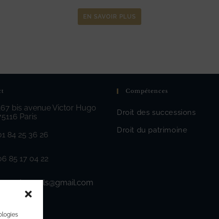
EN SAVOIR PLUS
ct
Compétences
167 bis avenue Victor Hugo
Droit des successions
75116 Paris
Droit du patrimoine
01 84 25 36 26
06 85 17 04 22
avocatscazals@gmail.com
S’ouvre
dans
votre
application
ologies