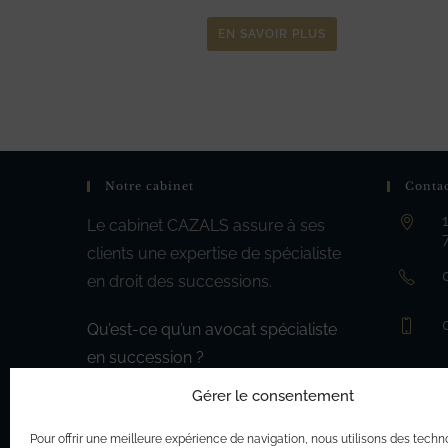
EN SAVOIR PLUS
Notre cabinet
Conta
Le cabinet CAZALS assure à ses
clients une expertise de spécialiste
en droit des successions.
Qu’est-ce qu’un avocat spécialiste
en succession ?
Gérer le consentement
Pour offrir une meilleure expérience de navigation, nous utilisons des techn