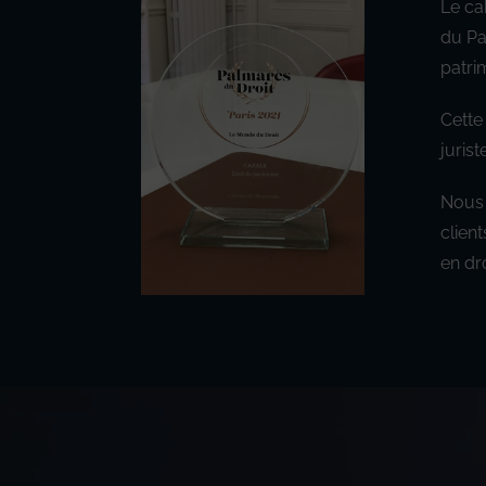
Le ca
du Pa
patri
Cette
juris
Nous 
clien
en dr