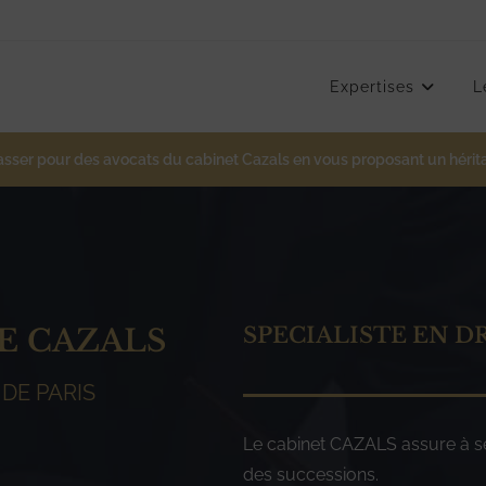
Expertises
L
passer pour des avocats du cabinet Cazals en vous proposant un hérita
E CAZALS
SPECIALISTE EN D
DE PARIS
Le cabinet CAZALS assure à ses
des successions.