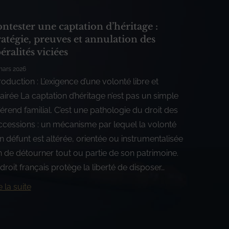
ntester une captation d’héritage :
ratégie, preuves et annulation des
béralités viciées
mars 2026
roduction : L’exigence d’une volonté libre et
airée La captation d’héritage n’est pas un simple
férend familial. C’est une pathologie du droit des
ccessions : un mécanisme par lequel la volonté
n défunt est altérée, orientée ou instrumentalisée
n de détourner tout ou partie de son patrimoine.
droit français protège la liberté de disposer…
e la suite