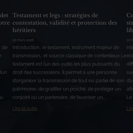
plet
Testament et legs : stratégies de
Co
otre
contestation, validité et protection des
st
héritiers
li
22 mars 2026
20 
r de
Introduction : le testament, instrument majeur de
Int
e
transmission… et source classique de contentieux Le
écl
testament est l’un des outils les plus puissants du
dif
d’un
droit des successions. Il permet à une personne
su
d’organiser la transmission de tout ou partie de son
d’u
patrimoine, de gratifier un proche, de protéger un
afi
du
conjoint ou un partenaire, de favoriser un…
Le 
Lire la suite
Lir