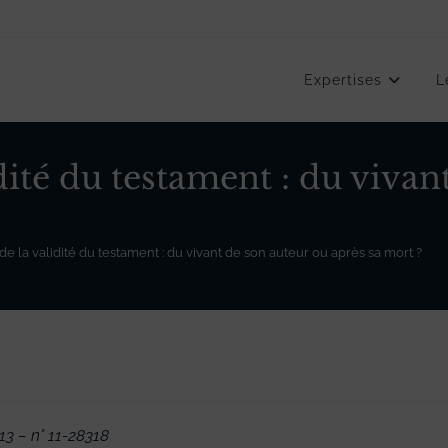
Expertises
L
dité du testament : du vivan
de la validité du testament : du vivant de son auteur ou après sa mort ?
3 – n° 11-28318