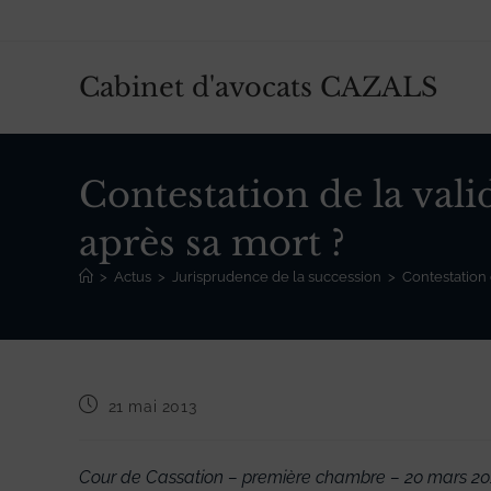
Skip
to
content
Cabinet d'avocats CAZALS
Contestation de la vali
après sa mort ?
>
Actus
>
Jurisprudence de la succession
>
Contestation 
Publication
21 mai 2013
publiée :
Cour de Cassation – première chambre – 20 mars 201