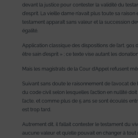
devant la justice pour contester la validité du tes
d’esprit. La vieille dame n’avait plus toute sa rai
testament apparaît sans valeur et la succession dev
égalité.
Application classique des dispositions de l’art. 901 du
être sain d’esprit » ; ce texte vise autant les donati
Mais les magistrats de la Cour d’Appel refusent même 
Suivant sans doute le raisonnement de l’avocat de la
du code civil selon lesquelles l’action en nullité doi
l’acte, et comme plus de 5 ans se sont écoulés entre
est trop tard.
Autrement dit, il fallait contester le testament du vi
aucune valeur et qu’elle pouvait en changer à tout 