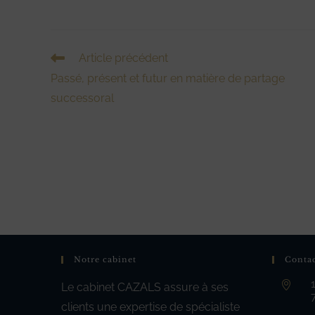
Read
Article précédent
more
Passé, présent et futur en matière de partage
articles
successoral
Notre cabinet
Conta
Le cabinet CAZALS assure à ses
clients une expertise de spécialiste