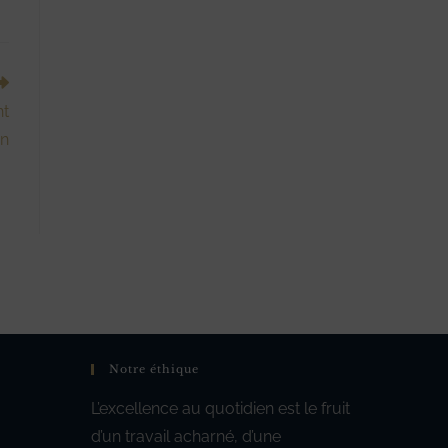
nt
on
Notre éthique
L’excellence au quotidien est le fruit
d’un travail acharné, d’une