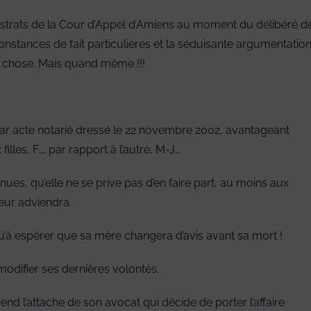
istrats de la Cour d’Appel d’Amiens au moment du délibéré d
onstances de fait particulières et la séduisante argumentatio
e chose. Mais quand même !!!
r acte notarié dressé le 22 novembre 2002, avantageant
lles, F…, par rapport à l’autre, M-J…
es, qu’elle ne se prive pas d’en faire part, au moins aux
leur adviendra.
 qu’à espérer que sa mère changera d’avis avant sa mort !
odifier ses dernières volontés.
end l’attache de son avocat qui décide de porter l’affaire