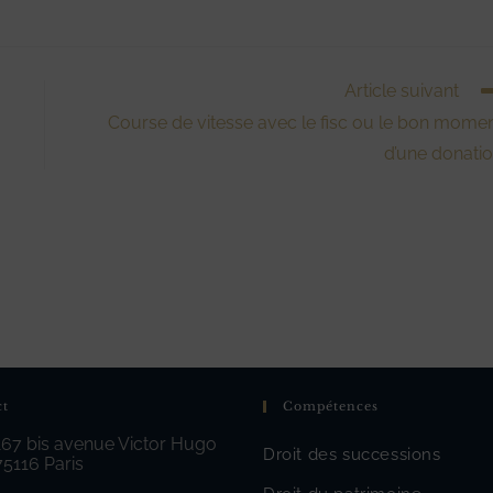
Article suivant
Course de vitesse avec le fisc ou le bon mome
d’une donati
ct
Compétences
167 bis avenue Victor Hugo
Droit des successions
75116 Paris