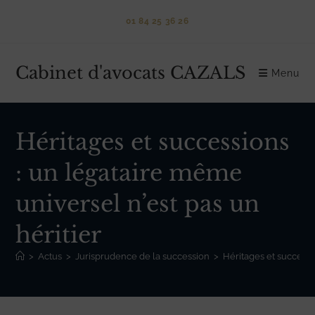
Skip
01 84 25 36 26
to
content
Cabinet d'avocats CAZALS
Menu
Héritages et successions
: un légataire même
universel n’est pas un
héritier
>
Actus
>
Jurisprudence de la succession
>
Héritages et successi